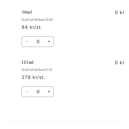
30ml
0 kr
DiyEssFaObax2030
84 kr/st.
Kvantitet
Minska
Öka
kvantitet
kvantitet
för
för
125ml
30ml
30ml
0 kr
DiyEssFaObax2125
279 kr/st.
Kvantitet
Minska
Öka
kvantitet
kvantitet
för
för
125ml
125ml
Laddar