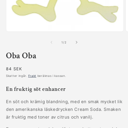
Öppna
Ö
mediet
m
1
2
av
1
/
2
i
i
modalfönster
m
Oba Oba
Ordinarie
84 SEK
pris
Skatter ingår.
Frakt
beräknas i kassan.
En fruktig söt enhancer
En söt och krämig blandning, med en smak mycket lik
den amerikanska läskedrycken Cream Soda. Smaken
är fruktig med toner av citrus och vanilj.