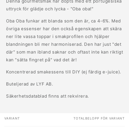
Denna gourmetsmak har döpts med ett portugesiska
uttryck för glädje och lycka - "Oba oba!"
Oba Oba funkar att blanda som den är, ca 4-6%. Med
övriga essenser har den också egenskapen att skära
ner lite vassa toppar i smakprofilen och hjälper
blandningen bli mer harmoniserad. Den har just "det
där" som man ibland saknar och oftast inte kan riktigt
kan "sätta fingret på" vad det är!
Koncentrerad smakessens till DIY (ej färdig e-juice).
Buteljerad av LYF AB.
Säkerhetsdatablad finns att rekvirera.
VARIANT
TOTALBELOPP FÖR VARIANT
Din
varukorg