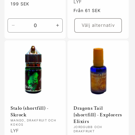
LYF
Ordinarie
199 SEK
pris
Ordinarie
Från 61 SEK
pris
Välj alternativ
Minska
Öka
kvantitet
kvantitet
för
för
Default
Default
Title
Title
Stalo (shortfill) -
Dragons Tail
Skrock
{shortfill} - Explorers
Elixirs
MANGO, DRAKFRUIT OCH
KOKOS
JORDGUBB OCH
LYF
DRAKFRUKT