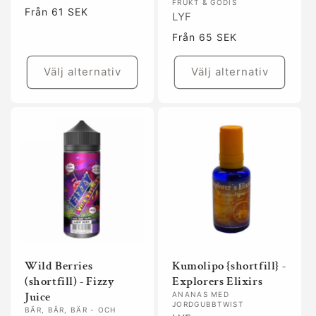
FRUKT & GODIS
Ordinarie
Från 61 SEK
LYF
pris
Ordinarie
Från 65 SEK
pris
Välj alternativ
Välj alternativ
Wild Berries
Kumolipo {shortfill} -
(shortfill) - Fizzy
Explorers Elixirs
Juice
ANANAS MED
JORDGUBBTWIST
BÄR, BÄR, BÄR - OCH