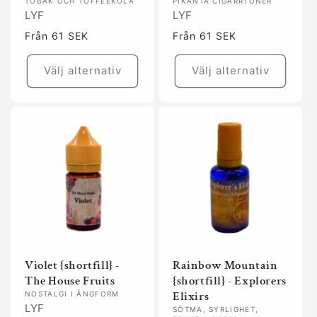
TOBAK OCH TOFFEEKOLA
PIKANTA CIGARRTONER
LYF
LYF
Ordinarie
Från 61 SEK
Ordinarie
Från 61 SEK
pris
pris
Välj alternativ
Välj alternativ
Violet {shortfill} -
Rainbow Mountain
The House Fruits
{shortfill} - Explorers
Elixirs
NOSTALGI I ÅNGFORM
LYF
SÖTMA, SYRLIGHET,