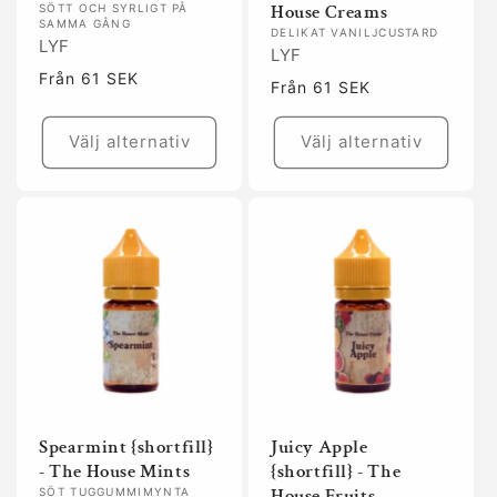
House Creams
SÖTT OCH SYRLIGT PÅ
SAMMA GÅNG
DELIKAT VANILJCUSTARD
LYF
LYF
Ordinarie
Från 61 SEK
Ordinarie
Från 61 SEK
pris
pris
Välj alternativ
Välj alternativ
Spearmint {shortfill}
Juicy Apple
- The House Mints
{shortfill} - The
House Fruits
SÖT TUGGUMMIMYNTA