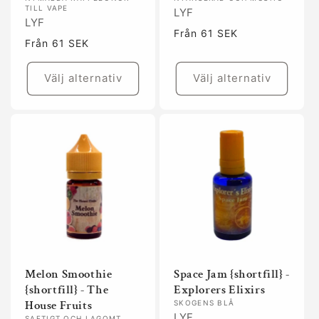
TILL VAPE
LYF
LYF
Ordinarie
Från 61 SEK
Ordinarie
Från 61 SEK
pris
pris
Välj alternativ
Välj alternativ
Melon Smoothie
Space Jam {shortfill} -
{shortfill} - The
Explorers Elixirs
House Fruits
SKOGENS BLÅ
LYF
SAFTIGT OCH LAGOMT