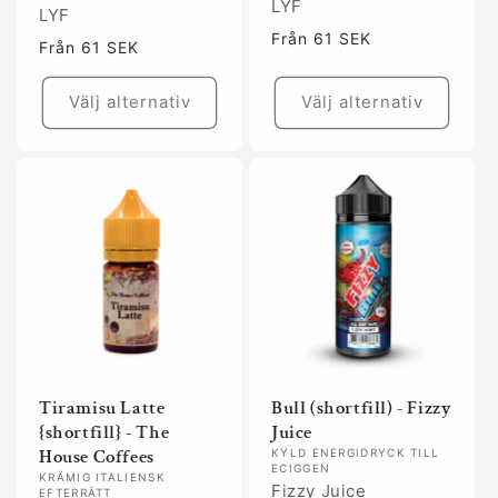
LYF
LYF
Ordinarie
Från 61 SEK
Ordinarie
Från 61 SEK
pris
pris
Välj alternativ
Välj alternativ
Tiramisu Latte
Bull (shortfill) - Fizzy
{shortfill} - The
Juice
House Coffees
KYLD ENERGIDRYCK TILL
ECIGGEN
KRÄMIG ITALIENSK
Fizzy Juice
EFTERRÄTT