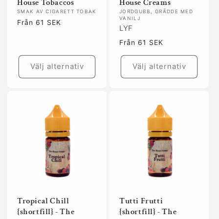
House Tobaccos
House Creams
SMAK AV CIGARETT TOBAK
JORDGUBB, GRÄDDE MED
VANILJ
Ordinarie
Från 61 SEK
LYF
pris
Ordinarie
Från 61 SEK
pris
Välj alternativ
Välj alternativ
Tropical Chill
Tutti Frutti
{shortfill} - The
{shortfill} - The