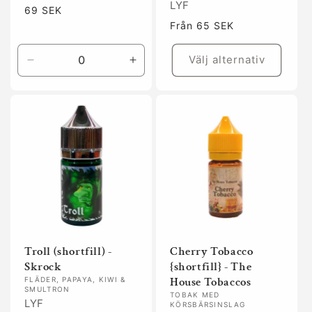
LYF
Ordinarie
69 SEK
pris
Ordinarie
Från 65 SEK
pris
Välj alternativ
Minska
Öka
kvantitet
kvantitet
för
för
Default
Default
Title
Title
Troll (shortfill) -
Cherry Tobacco
Skrock
{shortfill} - The
House Tobaccos
FLÄDER, PAPAYA, KIWI &
SMULTRON
TOBAK MED
LYF
KÖRSBÄRSINSLAG