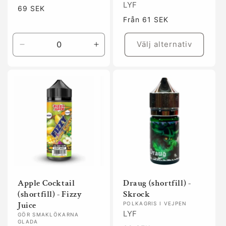
LYF
Ordinarie
69 SEK
pris
Ordinarie
Från 61 SEK
pris
Välj alternativ
Minska
Öka
kvantitet
kvantitet
för
för
Default
Default
Title
Title
Apple Cocktail
Draug (shortfill) -
(shortfill) - Fizzy
Skrock
Juice
POLKAGRIS I VEJPEN
LYF
GÖR SMAKLÖKARNA
GLADA