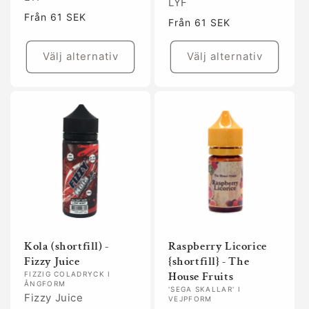
LYF
Ordinarie
Från 61 SEK
Ordinarie
Från 61 SEK
pris
pris
Välj alternativ
Välj alternativ
Kola (shortfill) -
Raspberry Licorice
Fizzy Juice
{shortfill} - The
House Fruits
FIZZIG COLADRYCK I
ÅNGFORM
'SEGA SKALLAR' I
Fizzy Juice
VEJPFORM