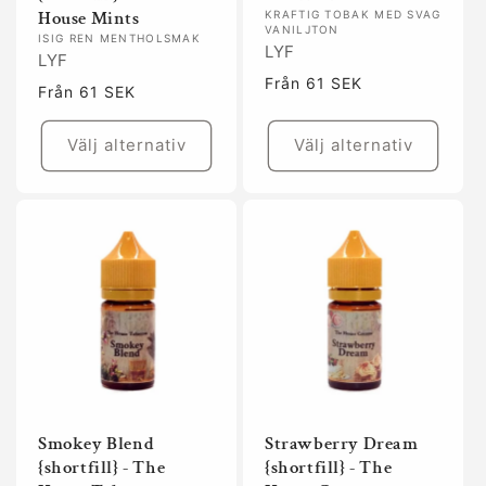
House Mints
KRAFTIG TOBAK MED SVAG
VANILJTON
ISIG REN MENTHOLSMAK
LYF
LYF
Ordinarie
Från 61 SEK
Ordinarie
Från 61 SEK
pris
pris
Välj alternativ
Välj alternativ
Smokey Blend
Strawberry Dream
{shortfill} - The
{shortfill} - The