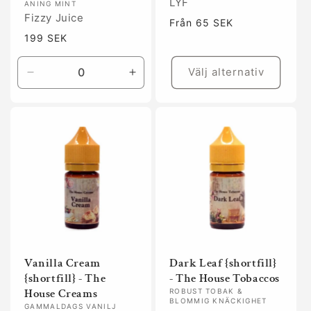
LYF
ANING MINT
Fizzy Juice
Ordinarie
Från 65 SEK
pris
Ordinarie
199 SEK
pris
Välj alternativ
Minska
Öka
kvantitet
kvantitet
för
för
Default
Default
Title
Title
Vanilla Cream
Dark Leaf {shortfill}
{shortfill} - The
- The House Tobaccos
House Creams
ROBUST TOBAK &
BLOMMIG KNÄCKIGHET
GAMMALDAGS VANILJ