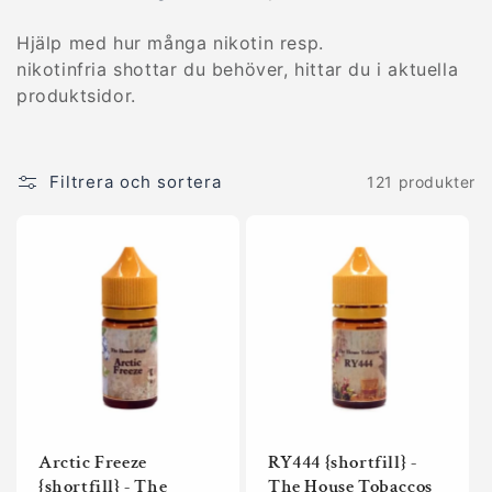
e
Hjälp med hur många nikotin resp.
nikotinfria shottar du behöver, hittar du i aktuella
r
produktsidor.
i
e
Filtrera och sortera
121 produkter
:
Arctic Freeze
RY444 {shortfill} -
{shortfill} - The
The House Tobaccos