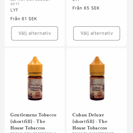
SÖTT
Ordinarie
Från 65 SEK
LYF
pris
Ordinarie
Från 61 SEK
pris
Välj alternativ
Välj alternativ
Gentlemens Tobacco
Cuban Deluxe
{shortfill} - The
{shortfill} - The
House Tobaccos
House Tobaccos