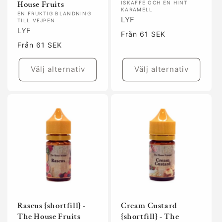
House Fruits
ISKAFFE OCH EN HINT
KARAMELL
EN FRUKTIG BLANDNING
LYF
TILL VEJPEN
LYF
Ordinarie
Från 61 SEK
pris
Ordinarie
Från 61 SEK
pris
Välj alternativ
Välj alternativ
Rascus {shortfill} -
Cream Custard
The House Fruits
{shortfill} - The