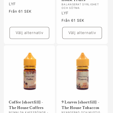
LYF
BALANSERAT SYRLIGHET
OCH SÖTMA
Ordinarie
Från 61 SEK
LYF
pris
Ordinarie
Från 61 SEK
pris
Välj alternativ
Välj alternativ
Coffee {shortfill} -
9 Leaves {shortfill} -
The House Coffees
The House Tobaccos
NYMALDA KAFFEBÖNOR -
NYANSERAD OCH MUSTIG