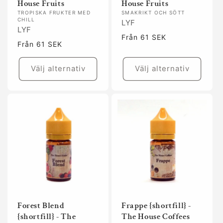
House Fruits
House Fruits
TROPISKA FRUKTER MED
SMAKRIKT OCH SÖTT
CHILL
LYF
LYF
Ordinarie
Från 61 SEK
Ordinarie
Från 61 SEK
pris
pris
Välj alternativ
Välj alternativ
Forest Blend
Frappe {shortfill} -
{shortfill} - The
The House Coffees