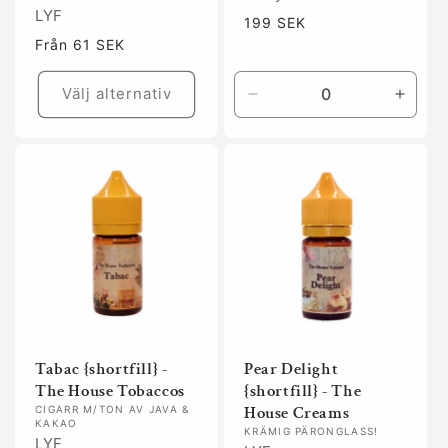
LYF
Ordinarie
199 SEK
pris
Ordinarie
Från 61 SEK
pris
Välj alternativ
Minska
Öka
kvantitet
kvanti
för
för
Default
Defaul
Title
Title
Tabac {shortfill} -
Pear Delight
The House Tobaccos
{shortfill} - The
House Creams
CIGARR M/TON AV JAVA &
KAKAO
KRÄMIG PÄRONGLASS!
LYF