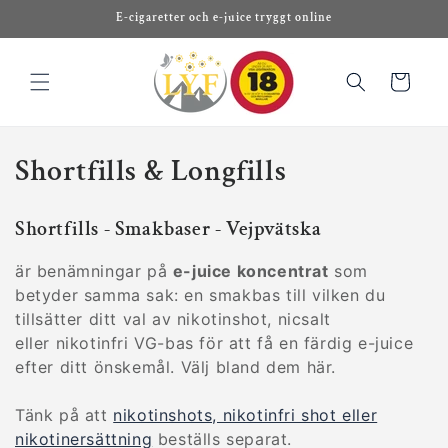
vidare
E-cigaretter och e-juice tryggt online
till
innehåll
Varukorg
P
Shortfills & Longfills
r
Shortfills - Smakbaser - Vejpvätska
o
är benämningar på
e-juice koncentrat
som
d
betyder samma sak: en smakbas till vilken du
u
tillsätter ditt val av nikotinshot, nicsalt
eller nikotinfri VG-bas för att få en färdig e-juice
k
efter ditt önskemål. Välj bland dem här.
t
Tänk på att
nikotinshots, nikotinfri shot eller
s
nikotinersättning
beställs separat.