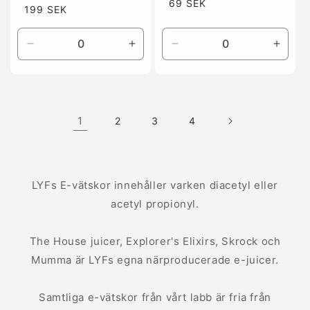
Ordinarie
69 SEK
Ordinarie
199 SEK
pris
pris
Minska
Öka
Minska
Öka
kvantitet
kvantitet
kvantitet
kvanti
för
för
för
för
Default
Default
Default
Defaul
Title
Title
Title
Title
1
2
3
4
LYFs E-vätskor innehåller varken diacetyl eller
acetyl propionyl.
The House juicer, Explorer's Elixirs, Skrock och
Mumma är LYFs egna närproducerade e-juicer.
Samtliga e-vätskor från vårt labb är fria från