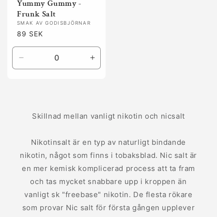
Yummy Gummy -
Frunk Salt
SMAK AV GODISBJÖRNAR
Ordinarie
89 SEK
pris
Minska
Öka
kvantitet
kvantitet
för
för
Default
Default
Title
Title
Skillnad mellan vanligt nikotin och nicsalt
Nikotinsalt är en typ av naturligt bindande
nikotin, något som finns i tobaksblad. Nic salt är
en mer kemisk komplicerad process att ta fram
och tas mycket snabbare upp i kroppen än
vanligt sk "freebase" nikotin. De flesta rökare
som provar Nic salt för första gången upplever