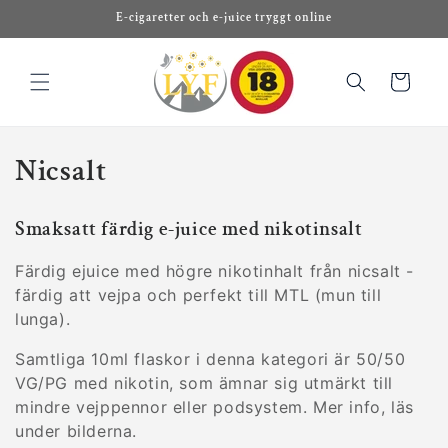
vidare
E-cigaretter och e-juice tryggt online
till
innehåll
Varukorg
P
Nicsalt
r
Smaksatt färdig e-juice med nikotinsalt
o
Färdig ejuice med högre nikotinhalt från nicsalt -
d
färdig att vejpa och perfekt till MTL (mun till
u
lunga).
k
Samtliga 10ml flaskor i denna kategori är 50/50
VG/PG med nikotin, som ämnar sig utmärkt till
t
mindre vejppennor eller podsystem. Mer info, läs
under bilderna.
s