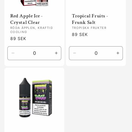
Red Apple Ice -
Tropical Fruits -
Crystal Clear
Frunk Salt
RÖDA ÄPPLEN, KRAFTIG
TROPISKA FRUKTER
COOLING
Ordinarie
89 SEK
Ordinarie
89 SEK
pris
pris
Minska
Öka
Minska
Öka
kvantitet
kvantitet
kvantitet
kvanti
för
för
för
för
Default
Default
Default
Defaul
Title
Title
Title
Title