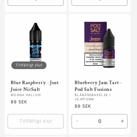
Minska
Öka
Minska
Öka
kvantitet
kvantitet
kvantitet
kvanti
för
för
för
för
Default
Default
Default
Defaul
Title
Title
Title
Title
Tillfälligt slut
Blue Raspberry - Just
Blueberry Jam Tart -
Juice NicSalt
Pod Salt Fusions
MOGNA HALLON
BLÅBÄRSBAKELSE I
VEJPFORM
Ordinarie
89 SEK
Ordinarie
89 SEK
pris
pris
Tillfälligt slut
Minska
Öka
kvantitet
kvanti
för
för