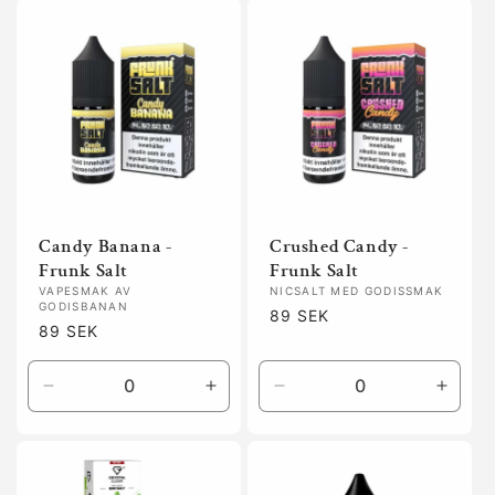
Default
Defaul
Title
Title
Candy Banana -
Crushed Candy -
Frunk Salt
Frunk Salt
VAPESMAK AV
NICSALT MED GODISSMAK
GODISBANAN
Ordinarie
89 SEK
Ordinarie
89 SEK
pris
pris
Minska
Öka
Minska
Öka
kvantitet
kvantitet
kvantitet
kvanti
för
för
för
för
Default
Default
Default
Defaul
Title
Title
Title
Title