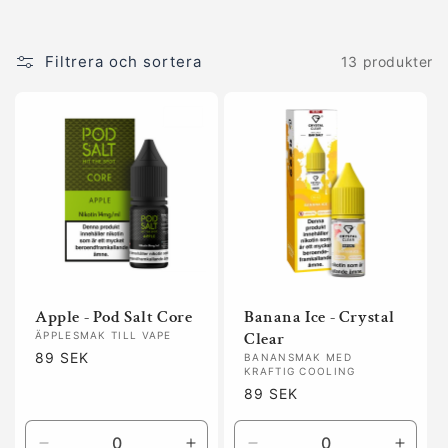
e
Filtrera och sortera
13 produkter
r
i
e
:
Apple - Pod Salt Core
Banana Ice - Crystal
Clear
ÄPPLESMAK TILL VAPE
Ordinarie
89 SEK
BANANSMAK MED
KRAFTIG COOLING
pris
Ordinarie
89 SEK
pris