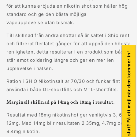
för att kunna erbjuda en nikotin shot som håller hög
standard och ge den bästa möjliga
vapeupplevelse utan bismak.
Till skillnad från andra shottar så är saltet i Shio rent
och filtrerat flertalet gånger för att uppnå den högsta
renligheten, detta resulterar i en produkt som både
Är varan slut? Få ett mejl när den kommer in!
står emot oxidering längre och ger en mer len
upplevelse i halsen.
Ration i SHIO Nikotinsalt är 70/30 och funkar fint att
använda i både DL-shortfills och MTL-shortfills.
Marginell skillnad på 14mg och 18mg i resultat.
Resultat med 18mg nikotinshot ger vanligtvis 3, 6 och
12mg. Med 14mg blir resultaten 2.35mg, 4.7mg och
9.4mg nikotin.