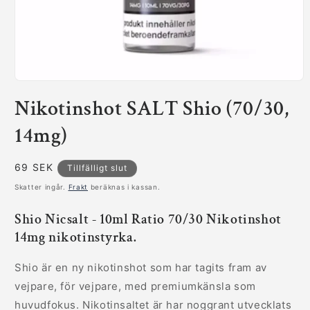
Öppna
mediet
Nikotinshot SALT Shio (70/30,
1
i
modalfönster
14mg)
Ordinarie
69 SEK
Tillfälligt slut
pris
Skatter ingår.
Frakt
beräknas i kassan.
Shio Nicsalt - 10ml Ratio 70/30 Nikotinshot
14mg nikotinstyrka.
Shio är en ny nikotinshot som har tagits fram av
vejpare, för vejpare, med premiumkänsla som
huvudfokus. Nikotinsaltet är har noggrant utvecklats