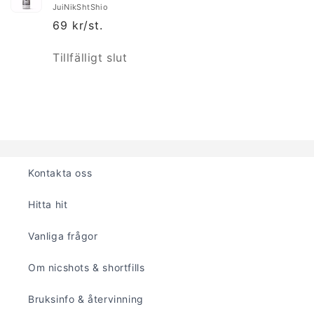
JuiNikShtShio
69 kr/st.
Kvantitet
Tillfälligt slut
Laddar
...
Kontakta oss
Hitta hit
Vanliga frågor
Om nicshots & shortfills
Bruksinfo & återvinning