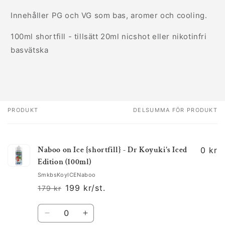
Innehåller PG och VG som bas, aromer och cooling.
100ml shortfill - tillsätt 20ml nicshot eller nikotinfri
basvätska
PRODUKT
DELSUMMA FÖR PRODUKT
Din
varukorg
Naboo on Ice {shortfill} - Dr Koyuki's Iced
0 kr
Edition (100ml)
SmkbsKoyICENaboo
199 kr/st.
179 kr
Ordinarie
Försäljningspris
pris
Kvantitet
Minska
Öka