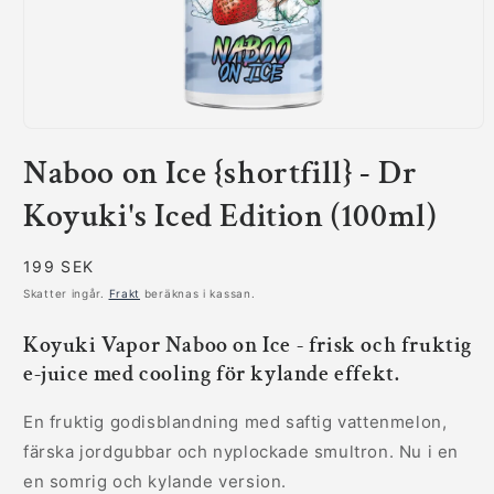
Öppna
mediet
Naboo on Ice {shortfill} - Dr
1
i
modalfönster
Koyuki's Iced Edition (100ml)
Ordinarie
199 SEK
pris
Skatter ingår.
Frakt
beräknas i kassan.
Koyuki Vapor Naboo on Ice - frisk och fruktig
e-juice med cooling för kylande effekt.
En fruktig godisblandning med saftig vattenmelon,
färska jordgubbar och nyplockade smultron. Nu i en
en somrig och kylande version.