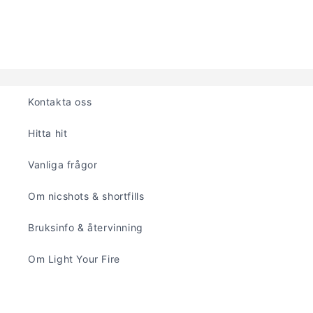
kvantitet
kvantitet
för
för
Default
Default
Title
Title
Laddar
...
Kontakta oss
Hitta hit
Vanliga frågor
Om nicshots & shortfills
Bruksinfo & återvinning
Om Light Your Fire