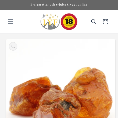
vidare
E-cigaretter och e-juice tryggt online
till
innehåll
Varukorg
 vidare till
roduktinformation