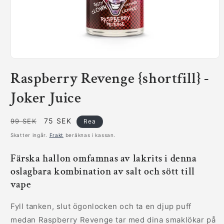
Öppna
mediet
Raspberry Revenge {shortfill} -
1
i
modalfönster
Joker Juice
Ordinarie
Försäljningspris
75 SEK
99 SEK
Rea
pris
Skatter ingår.
Frakt
beräknas i kassan.
Färska hallon omfamnas av lakrits i denna
oslagbara kombination av salt och sött till
vape
Fyll tanken, slut ögonlocken och ta en djup puff
medan Raspberry Revenge tar med dina smaklökar på