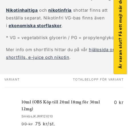
Är varan slut? Få ett mejl när den kommer in!
Nikotinhaltiga
och
nikotinfria
shottar finns att
beställa separat. Nikotinfri VG-bas finns även
i
ekonomiska storflaskor
.
* VG = vegetabilisk glycerin / PG = propylenglykol
Mer info om shortfills hittar du på vår
hjälpsida om
shortfills, e-juice och nikotin
.
VARIANT
TOTALBELOPP FÖR VARIANT
Din
varukorg
10ml (OBS Köp till 20ml 18mg för 30ml
0 kr
12mg)
SmkbsJKJRR12t010
75 kr/st.
99 kr
Ordinarie
Försäljningspris