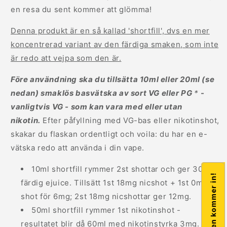
en resa du sent kommer att glömma!
Denna produkt är en så kallad 'shortfill', dvs en mer
koncentrerad variant av den färdiga smaken, som inte
är redo att vejpa som den är.
Före användning ska du tillsätta 10ml eller 20ml (se
nedan) smaklös basvätska av sort VG eller PG
*
-
vanligtvis VG - som kan vara med eller utan
nikotin.
Efter påfyllning med VG-bas eller nikotinshot,
skakar du flaskan ordentligt och voila: du har en e-
vätska redo att använda i din vape.
10ml shortfill rymmer 2st shottar och ger 30ml
färdig ejuice. Tillsätt 1st 18mg nicshot + 1st 0mg
shot för 6mg; 2st 18mg nicshottar ger 12mg.
50ml shortfill rymmer 1st nikotinshot -
resultatet blir då 60ml med nikotinstyrka 3mg.