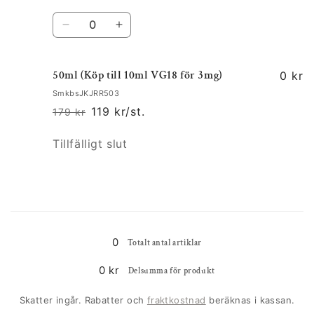
pris
Kvantitet
Minska
Öka
kvantitet
kvantitet
för
för
50ml (Köp till 10ml VG18 för 3mg)
10ml
10ml
0 kr
(OBS
(OBS
SmkbsJKJRR503
Köp
Köp
119 kr/st.
179 kr
Ordinarie
Försäljningspris
till
till
pris
20ml
20ml
Kvantitet
Tillfälligt slut
18mg
18mg
för
för
30ml
30ml
12mg)
12mg)
Laddar
...
0
Totalt antal artiklar
0 kr
Delsumma för produkt
Skatter ingår. Rabatter och
fraktkostnad
beräknas i kassan.